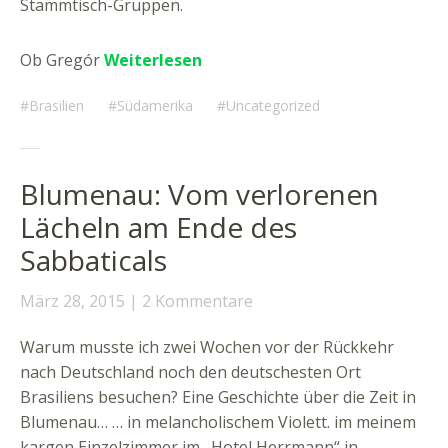
Stammtisch-Gruppen.
Ob Gregór
Weiterlesen
Brasilien
Südamerika
Uncategorized
Blumenau: Vom verlorenen
Lächeln am Ende des
Sabbaticals
März 28, 2015
2 Kommentare
Warum musste ich zwei Wochen vor der Rückkehr
nach Deutschland noch den deutschesten Ort
Brasiliens besuchen? Eine Geschichte über die Zeit in
Blumenau… … in melancholischem Violett. im meinem
kargen Einzelzimmer im „Hotel Herrmann“ in …