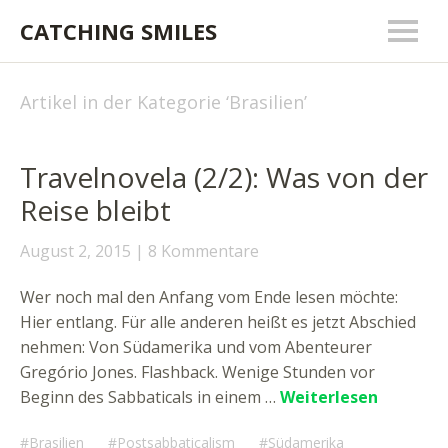
CATCHING SMILES
Artikel in der Kategorie ‘
Brasilien
’
Travelnovela (2/2): Was von der
Reise bleibt
August 2, 2015
8 Kommentare
Wer noch mal den Anfang vom Ende lesen möchte:
Hier entlang. Für alle anderen heißt es jetzt Abschied
nehmen: Von Südamerika und vom Abenteurer
Gregório Jones. Flashback. Wenige Stunden vor
Beginn des Sabbaticals in einem …
Weiterlesen
Brasilien
Postsabbaticalism
Südamerika