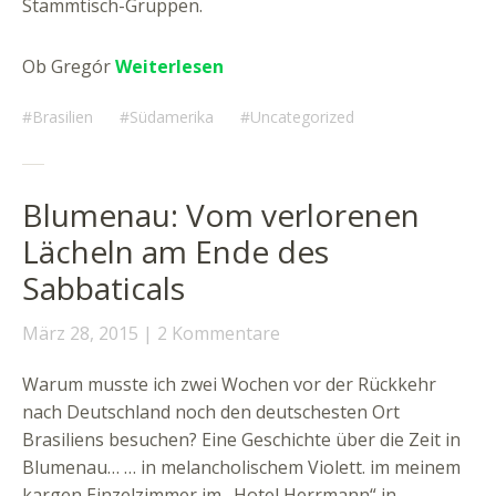
Stammtisch-Gruppen.
Ob Gregór
Weiterlesen
Brasilien
Südamerika
Uncategorized
Blumenau: Vom verlorenen
Lächeln am Ende des
Sabbaticals
März 28, 2015
2 Kommentare
Warum musste ich zwei Wochen vor der Rückkehr
nach Deutschland noch den deutschesten Ort
Brasiliens besuchen? Eine Geschichte über die Zeit in
Blumenau… … in melancholischem Violett. im meinem
kargen Einzelzimmer im „Hotel Herrmann“ in …