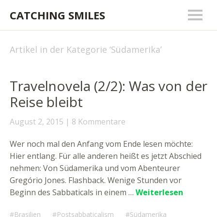
CATCHING SMILES
Artikel in der Kategorie ‘
Südamerika
’
Travelnovela (2/2): Was von der
Reise bleibt
August 2, 2015
8 Kommentare
Wer noch mal den Anfang vom Ende lesen möchte:
Hier entlang. Für alle anderen heißt es jetzt Abschied
nehmen: Von Südamerika und vom Abenteurer
Gregório Jones. Flashback. Wenige Stunden vor
Beginn des Sabbaticals in einem …
Weiterlesen
Brasilien
Postsabbaticalism
Südamerika