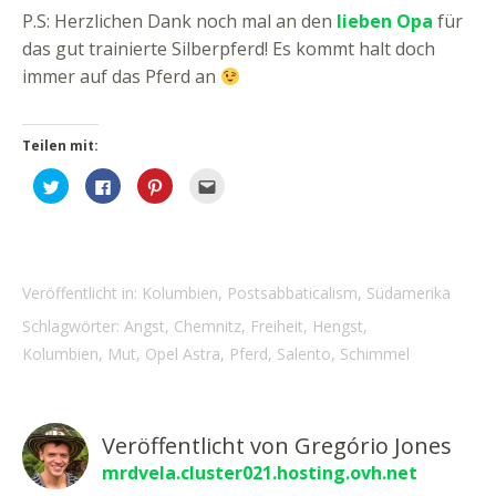
P.S: Herzlichen Dank noch mal an den
lieben Opa
für
das gut trainierte Silberpferd! Es kommt halt doch
immer auf das Pferd an
Teilen mit:
Klick,
Klick,
Klick,
Klick,
um
um
um
um
über
auf
auf
dies
Twitter
Facebook
Pinterest
einem
zu
zu
zu
Freund
teilen
teilen
teilen
per
(Wird
(Wird
(Wird
E-
in
in
in
Mail
neuem
neuem
neuem
zu
Veröffentlicht in:
Kolumbien
,
Postsabbaticalism
,
Südamerika
Fenster
Fenster
Fenster
senden
geöffnet)
geöffnet)
geöffnet)
(Wird
Schlagwörter:
Angst
,
Chemnitz
,
Freiheit
,
Hengst
,
in
neuem
Kolumbien
,
Mut
,
Opel Astra
,
Pferd
,
Salento
,
Schimmel
Fenster
geöffnet)
Veröffentlicht von
Gregório Jones
mrdvela.cluster021.hosting.ovh.net