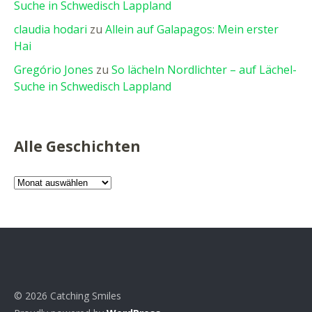
Suche in Schwedisch Lappland
claudia hodari
zu
Allein auf Galapagos: Mein erster
Hai
Gregório Jones
zu
So lächeln Nordlichter – auf Lächel-
Suche in Schwedisch Lappland
Alle Geschichten
Alle
Geschichten
© 2026 Catching Smiles