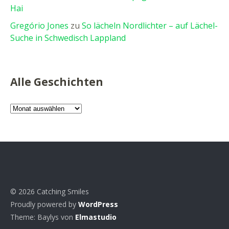
Hai
Gregório Jones
zu
So lächeln Nordlichter – auf Lächel-
Suche in Schwedisch Lappland
Alle Geschichten
Alle
Geschichten
© 2026 Catching Smiles
Proudly powered by
WordPress
Theme: Baylys von
Elmastudio